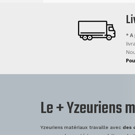
Li
* A
livr
Nou
Pou
Le + Yzeuriens m
Yzeuriens matériaux travaille avec
des 