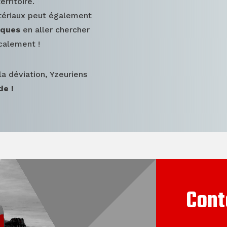
rritoire.
atériaux peut également
iques
en aller chercher
calement !
la déviation, Yzeuriens
de !
Cont