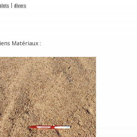
alets
|
divers
ens Matériaux :