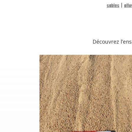
sables
|
allu
Découvrez l’en