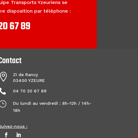
uipe Transports Yzeuriens se
tre disposition par téléphone :
20 67 89
Contact

ZI de Rancy
03400 YZEURE

04 70 20 67 89
}
Du lundi au vendredi : 8h-12h / 14h-
18h
Suivez-nous :